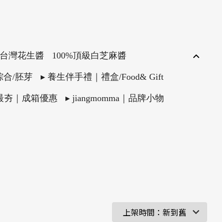
級台灣花生醬
100%頂級白芝麻醬
綜合/胚芽
▸ 養生伴手禮｜禮盒/Food& Gift
購最夯｜成箱優惠
▸ jiangmomma｜品牌小物