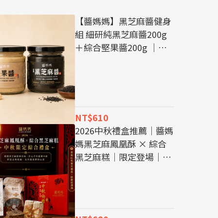
【醬媽媽】黑芝麻醬健身
組 細研純黑芝麻醬200g
＋綜合堅果醬200g ｜兩
款醬料可輪流搭配早餐、
點心與日常料理，讓每天
的運動飲食更有變化。
NT$610
2026中秋禮盒推薦｜醬媽
媽黑芝麻鳳凰酥 × 綜合
黑芝麻糕｜限定登場｜台
灣特色伴手禮｜黑芝麻鳳
凰酥｜企業中秋送禮｜