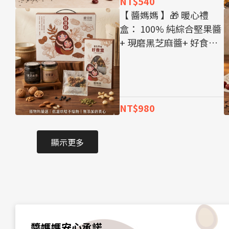
NT$540
【 醬媽媽 】​🎁 暖心禮
盒： ​100% 純綜合堅果醬
+ ​現磨黑芝麻醬+ ​好食盒
綜合堅果仁 ​隨手包（6
入）隨時補給能量
NT$980
顯示更多
醬媽媽安心承諾