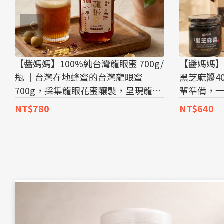
【醬媽媽】100%純台灣龍眼蜜 700g/
【醬媽媽】
瓶 ｜台灣在地蜂蜜的台灣龍眼蜜
黑芝麻醬4
700g，採集龍眼花蜜釀製，呈現龍眼
輩準備，
蜜特有的濃郁蜜香與溫潤甜味。
日常心意
NT$780
NT$640