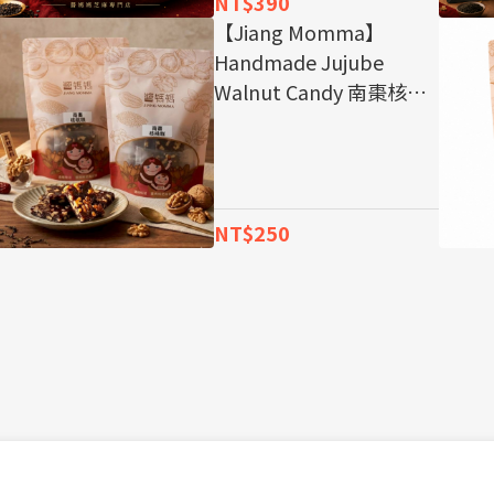
NT$390
【Jiang Momma】
Handmade Jujube
Walnut Candy 南棗核桃
糕 純南棗熬製打造不黏牙
的高級感，新鮮核桃仁，
長輩健康零食首選！ 伴手
禮推薦
NT$250