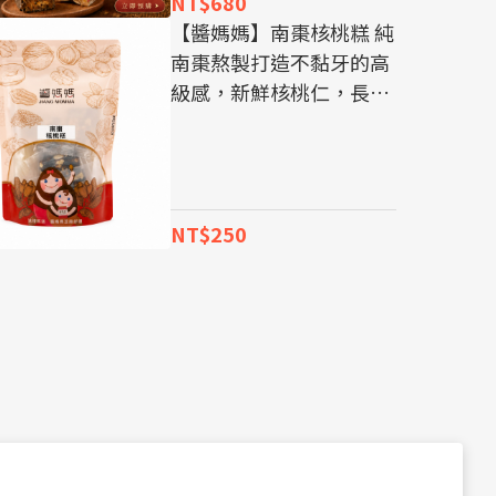
NT$680
【醬媽媽】南棗核桃糕 純
南棗熬製打造不黏牙的高
級感，新鮮核桃仁，長輩
健康零食首選！ 團購推薦
NT$250