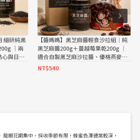
 細研純黑
【醬媽媽】黑芝麻醬輕食沙拉組｜純
00g ｜兩
黑芝麻醬200g＋蔓越莓果乾200g ｜
點心與日常
適合自製黑芝麻沙拉醬、優格燕麥、
更有變化。
吐司、豆漿與日常輕食料理
NT$540
 龍眼花期集中，採收季節有限，蜂蜜色澤通常較深，