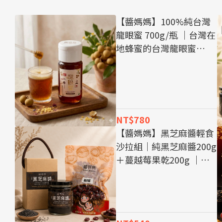
【醬媽媽】100%純台灣
龍眼蜜 700g/瓶 ｜台灣在
地蜂蜜的台灣龍眼蜜
700g，採集龍眼花蜜釀
製，呈現龍眼蜜特有的濃
郁蜜香與溫潤甜味。
NT$780
【醬媽媽】黑芝麻醬輕食
沙拉組｜純黑芝麻醬200g
＋蔓越莓果乾200g ｜適
合自製黑芝麻沙拉醬、優
格燕麥、吐司、豆漿與日
常輕食料理