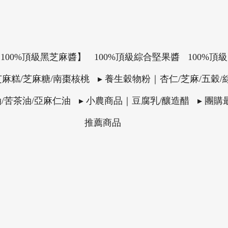
 100%頂級黑芝麻醬】
100%頂級綜合堅果醬
100%頂
芝麻糕/芝麻糖/南棗核桃
▸ 養生穀物粉｜杏仁/芝麻/五穀/
油/苦茶油/亞麻仁油
▸ 小農商品｜豆腐乳/釀造醋
▸ 團
推薦商品