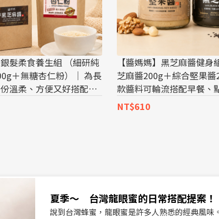
銀髮柔食養生組 （細研純
【醬媽媽】黑芝麻醬健身組
00g＋無糖杏仁粉）｜ 為長
芝麻醬200g＋綜合堅果醬2
一份溫柔、方便又好搭配的
款醬料可輪流搭配早餐、
料理，讓每天的運動飲食
NT$610
夏季～ 台灣龍眼蜜的日常搭配提案！
說到台灣蜂蜜，龍眼蜜是許多人熟悉的經典風味。