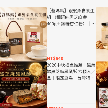
【醬媽媽】銀髮柔食養生
組 （細研純黑芝麻醬
400g＋無糖杏仁粉）｜
為長輩準備，一份溫柔、
方便又好搭配的日常心意
NT$640
2026中秋禮盒推薦｜醬媽
媽黑芝麻鳳凰酥 六顆入／
盒｜限定登場｜台灣特色
伴手禮｜黑芝麻鳳凰酥｜
企業中秋送禮｜