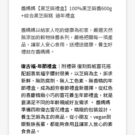
醬媽媽【黑芝麻禮盒】100%黑芝麻醬600g
+綜合黑芝麻糕 過年禮盒
醬媽媽以給家人吃的健康為初衷，嚴選天然
無添加的穀物抹醬系列，嚴格把關每一項產
品，讓家人安心食用，送禮送健康，養生好
禮就在醬媽媽。
復古福-年節禮盒
｜附禮袋 復刻剪紙窗花搭
配超喜氣福字腰封很美，以芝麻為主，訴求
新鮮、無防腐劑、無人工色素、無香精的年
節禮盒，成為超夯春節禮盒新選擇。從紅色
的喜慶精緻小巧的窗花養生年節禮盒，就是
要滿足不同的年齡親戚好友需求 。 醬媽媽
準備四款復古窗花禮盒，精緻的包裝設計，
養生芝麻為主的商品，從小朋友、vegan到
銀髮族長輩，都能夠食用且讓家人放心的素
食食品。