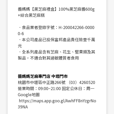
醬媽媽【黑芝麻禮盒】100%黑芝麻醬600g
+綜合黑芝麻糕
．食品業者登錄字號：H-200042266-0000
0-6
．本公司產品已投保富邦產品責任險壹千萬
元
．全系列產品含有芝麻、花生、堅果類及其
製品，不適合對其過敏體質者食用
醬媽媽芝麻專門店 中壢門市
桃園市中壢區中正路266號 （03）4260520
營業時間：09:00~21:00 固定公休日：周一
Google地圖
https://maps.app.goo.gl/AwhFF8nYzgrNo
39NA