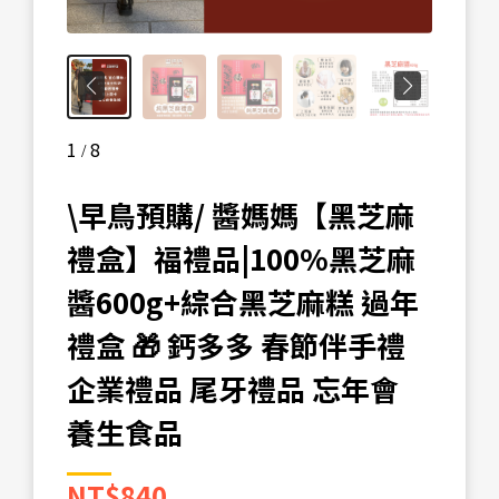
1
8
/
\早鳥預購/ 醬媽媽【黑芝麻
禮盒】福禮品|100%黑芝麻
醬600g+綜合黑芝麻糕 過年
禮盒 🎁 鈣多多 春節伴手禮
企業禮品 尾牙禮品 忘年會
養生食品
NT$
840