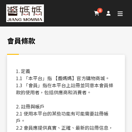
0
會員條款
1. 定義

1.1 「本平台」指 【醬媽媽】官方購物商城。

1.3 「會員」指在本平台上註冊並同意本會員條
款的使用者，包括供應商和消費者。

2. 註冊與帳戶

2.1 使用本平台的某些功能有可能需要註冊帳
戶。

2.2 會員應提供真實、正確、最新的註冊信息，